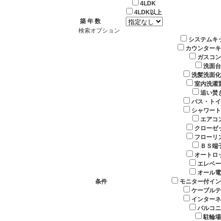
4LDK
4LDK以上
築 年 数
検索オプション
システムキ
カウンターキ
ガスコン
洗面台
洗髪洗面化
室内洗濯
追い焚
バス・トイ
シャワート
エアコ
クローゼ
フローリ
ＢＳ端
オートロ
エレベー
オール電
条件
モニター付イン
ケーブルテ
インターネ
バルコニ
駐輪場