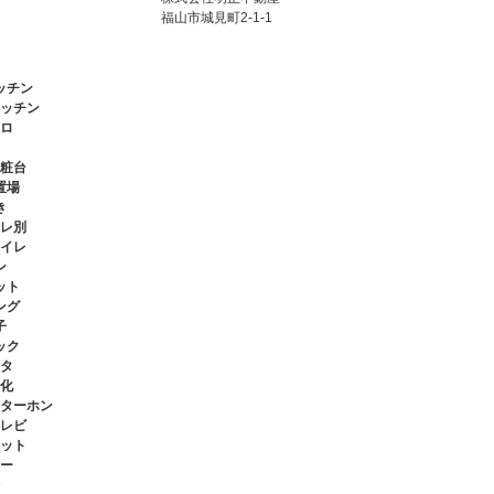
福山市城見町2-1-1
ッチン
ッチン
ロ
粧台
置場
き
レ別
イレ
ン
ット
ング
子
ック
タ
化
ターホン
レビ
ット
ー