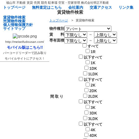
福山市 不動産 賃貸 売買 競売 駐車場 空室・空家管理 株式会社明正不動産
ト​ッ​プ​ペ​ー​ジ​
無​料​査​定​は​こ​ち​ら​
会​社​案​内​
交​通​ア​ク​セ​ス​
リ​ン​ク​集​
賃貸物件検索
賃​貸​物​件​検​索​
トップページ
>
賃貸物件検索
売​買​物​件​検​索​
個​人​情​報​保​護​方​針​
サ​イ​ト​マ​ッ​プ​
物件種別
賃 料
～
TEL.08
専有面積
～
http://meiseifudousan.com/
すべて
モバイル版はこちら!!
1R
バーコードリーダーで読み取り
以下すべて
モバイルサイトにアクセス！
1K
1DK
1LDK
以下すべて
2K
2DK
間 取 り
2LDK
以下すべて
3K
3DK
3LDK
以下すべて
4K
4DK